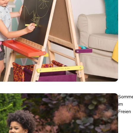
Somme
im
Freien