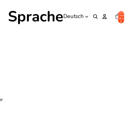
Sprache
ARTIKEL IM
WARENKORB
INSGESAMT:
0
r