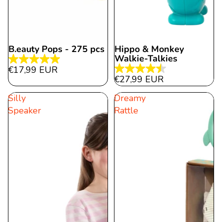
B.eauty Pops - 275 pcs
Hippo & Monkey
Walkie-Talkies
5.0
€17,99 EUR
4.5
von
€27,99 EUR
von
5
Silly
Dreamy
5
Sternen.
Speaker
Rattle
Sternen.
2
12
Bewertungen
Bewertungen