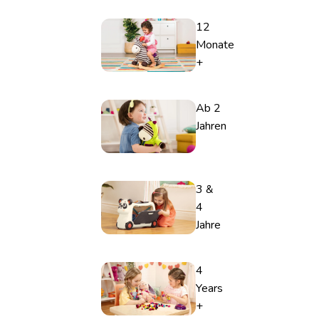
12
Monate
+
Ab 2
Jahren
3 &
4
Jahre
4
Years
+