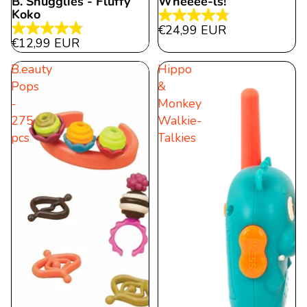
B. Snugglies - Fluffy
Wheeee-ls!
Koko
4.8
€24,99 EUR
4.9
von
€12,99 EUR
von
5
B.eauty
Hippo
5
Sternen.
Pops
&
Sternen.
41
-
Monkey
15
Bewertungen
275
Walkie-
Bewertungen
pcs
Talkies