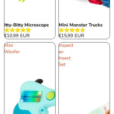
Itty-Bitty Microscope
Mini Monster Trucks
5.0
4.8
€10,99 EUR
€15,99 EUR
von
von
Mini
Inspect
5
5
Woofer
an
Sternen.
Sternen.
Insect
1
43
Set
Bewertung
Bewertungen