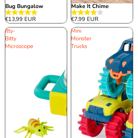
Bug Bungalow
Make It Chime
4.9
4.0
€13,99 EUR
€7,99 EUR
von
von
Itty-
Mini
5
5
Bitty
Monster
Sternen.
Sternen.
Microscope
Trucks
27
1
Bewertungen
Bewertung