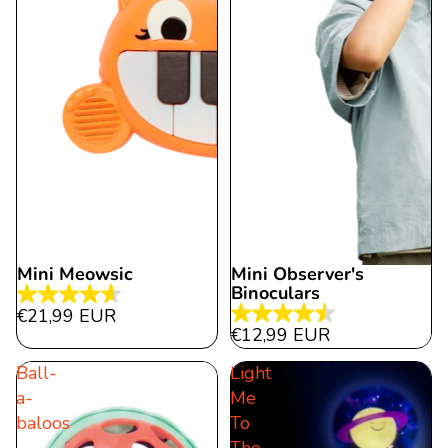
Mini Meowsic
Mini Observer's
Binoculars
4.6
€21,99 EUR
4.5
von
€12,99 EUR
von
5
Ball-
Light
5
Sternen.
a-
Me
Sternen.
11
baloos
To
22
Bewertungen