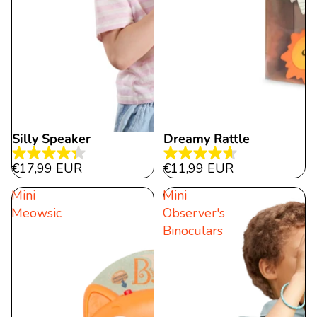
Silly Speaker
Dreamy Rattle
4.4
4.6
€17,99 EUR
€11,99 EUR
von
von
Mini
Mini
5
5
Meowsic
Observer's
Sternen.
Sternen.
Binoculars
20
11
Bewertungen
Bewertungen