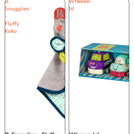
B.
Wheeee-
Snugglies
ls!
-
Fluffy
Koko