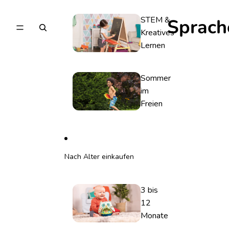
STEM &
Sprach
Kreatives
Lernen
Sommer
im
Freien
Nach Alter einkaufen
3 bis
12
Monate