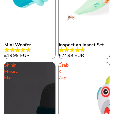
Mini Woofer
Inspect an Insect Set
4.9
4.7
€19,99 EUR
€24,99 EUR
von
von
Shinin'
Grab
5
5
Musical
&
Sternen.
Sternen.
Mic
Zap
11
10
Bewertungen
Bewertungen