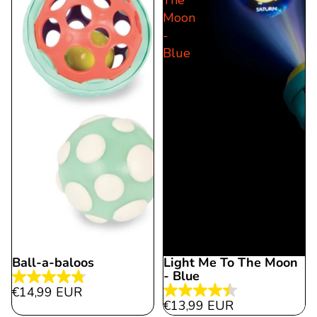
The
Bewertungen
Moon
-
Blue
Ball-a-baloos
Light Me To The Moon
- Blue
4.8
€14,99 EUR
4.4
von
€13,99 EUR
von