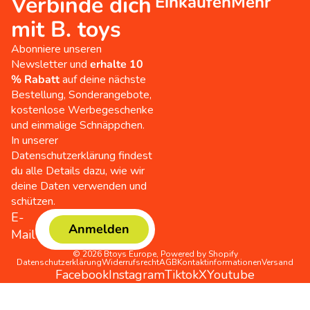
Verbinde dich
Einkaufen
Mehr
5
mit B. toys
Sternen.
21
Abonniere unseren
Bewertungen
Newsletter und
erhalte 10
% Rabatt
auf deine nächste
Bestellung, Sonderangebote,
kostenlose Werbegeschenke
und einmalige Schnäppchen.
In unserer
Datenschutzerklärung findest
du alle Details dazu, wie wir
deine Daten verwenden und
schützen.
E-
Anmelden
Mail
© 2026
Btoys Europe
,
Powered by Shopify
Datenschutzerklärung
Widerrufsrecht
AGB
Kontaktinformationen
Versand
Facebook
Instagram
Tiktok
X
Youtube