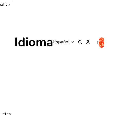
eativo
Idioma
TOTAL DE
ARTÍCULOS
EN EL
CARRITO: 0
guetes