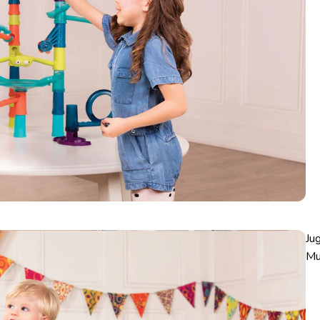
Ju
Mu