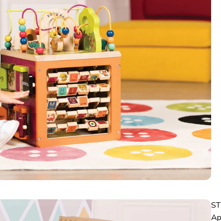
ST
Ap