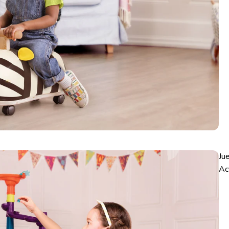
Ju
Ac