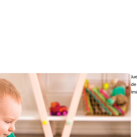
Ju
de
Im