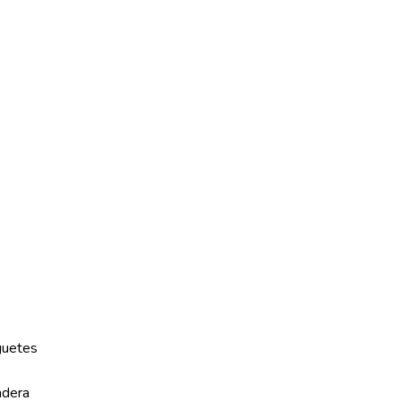
guetes
dera