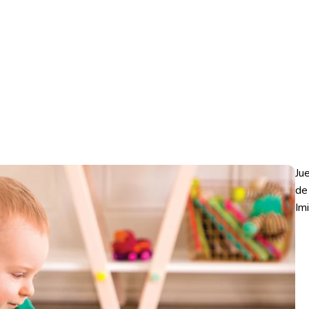
Ju
de
Im