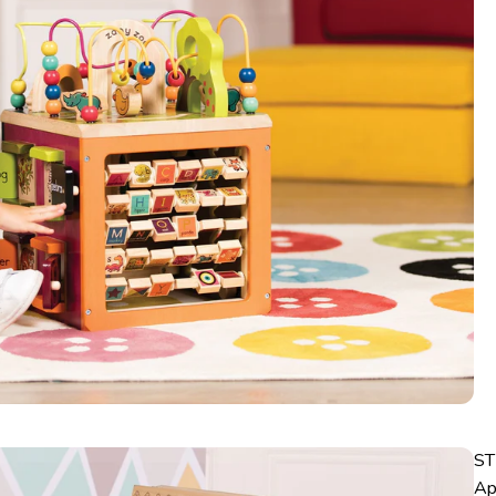
ST
Ap