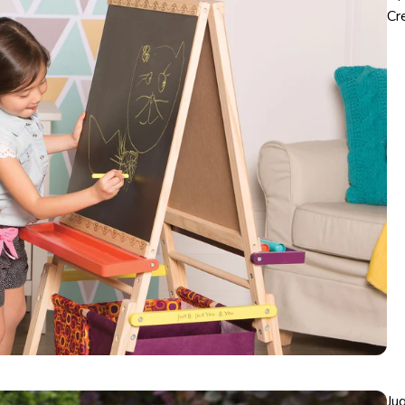
Cr
Ju