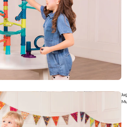
Ju
Mu