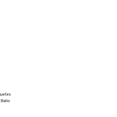
guetes
 Baño