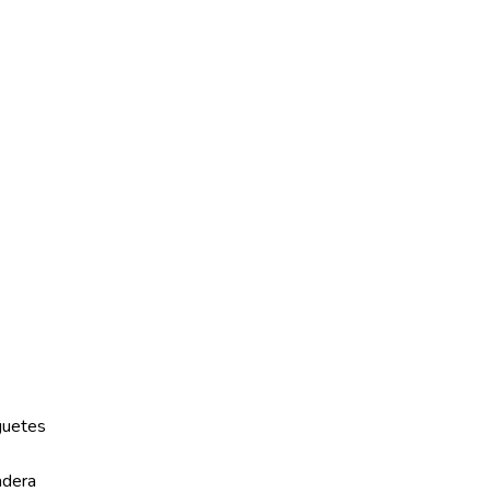
guetes
dera