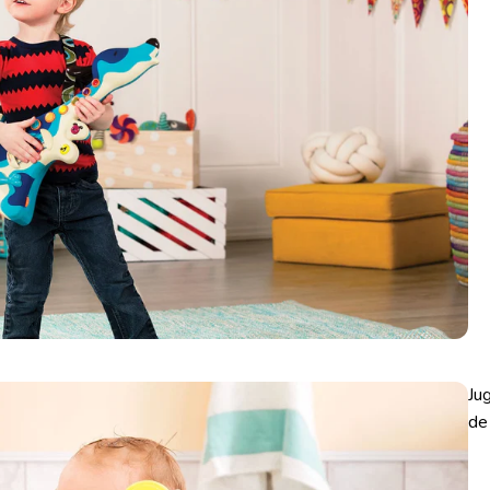
Ju
de