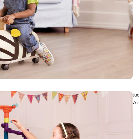
Ju
Ac