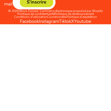
S’inscrire
mail
© 2026
Btoys Europe
,
Commerce électronique propulsé par Shopify
Politique de confidentialité
Politique de remboursement
Conditions d’utilisation
Coordonnées
Politique d’expédition
Facebook
Instagram
Tiktok
X
Youtube