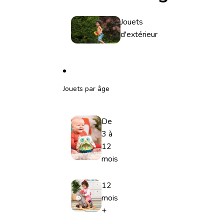
Jouets
d'extérieur
Jouets par âge
De
3 à
12
mois
12
mois
+