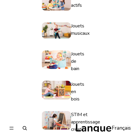
actifs
Jouets
musicaux
Jouets
de
bain
Jouets
en
bois
STIM et
apprentissage
Langue
créatif