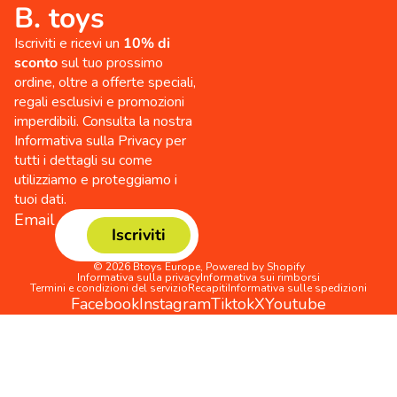
B. toys
Iscriviti e ricevi un
10% di
sconto
sul tuo prossimo
ordine, oltre a offerte speciali,
regali esclusivi e promozioni
imperdibili. Consulta la nostra
Informativa sulla Privacy per
tutti i dettagli su come
utilizziamo e proteggiamo i
tuoi dati.
Email
Iscriviti
© 2026
Btoys Europe
,
Powered by Shopify
Informativa sulla privacy
Informativa sui rimborsi
Termini e condizioni del servizio
Recapiti
Informativa sulle spedizioni
Facebook
Instagram
Tiktok
X
Youtube