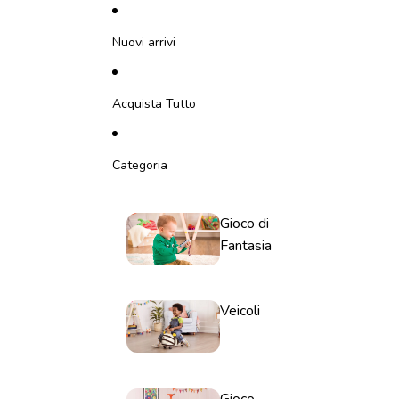
Vai direttamente al contenuto
Nuovi arrivi
Acquista Tutto
Categoria
Gioco di
Fantasia
Veicoli
Gioco