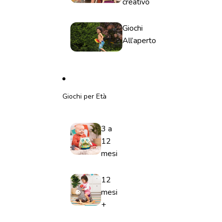
creativo
Giochi
All’aperto
Giochi per Età
3 a
12
mesi
12
mesi
+