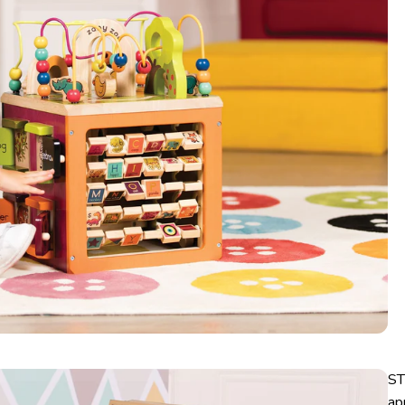
ST
ap