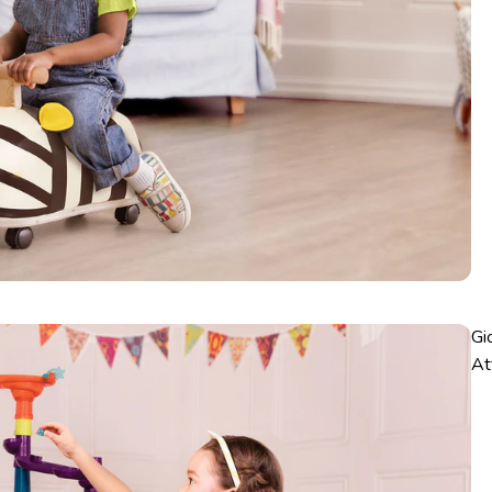
Gi
At