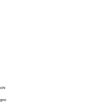
ochi
gno