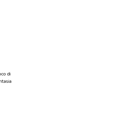
oco di
ntasia