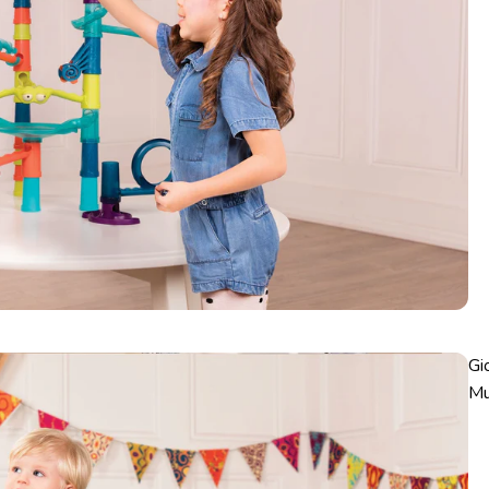
Gi
Mu