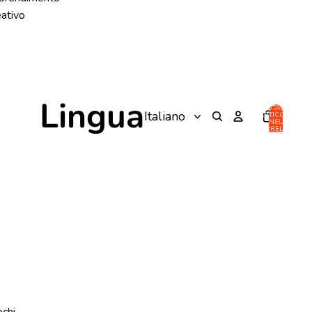
eativo
Lingua
TOTALE
ARTICOLI
NEL
CARRELLO:
0
ochi