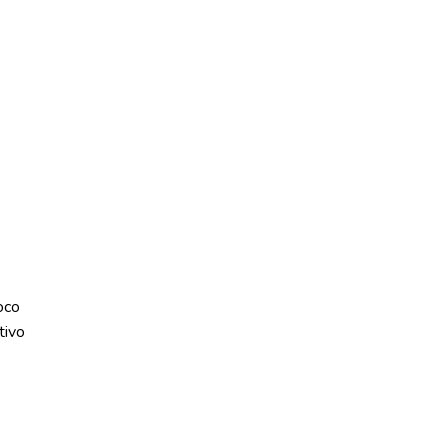
oco
tivo