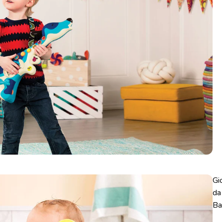
Gi
da
Ba