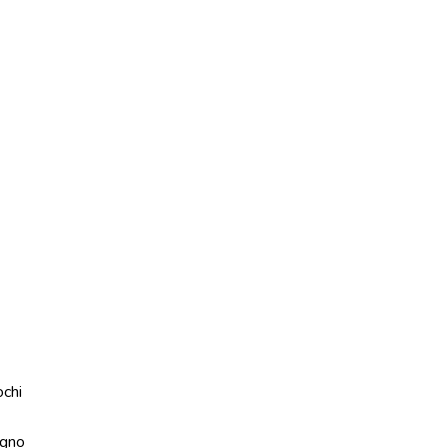
ochi
gno