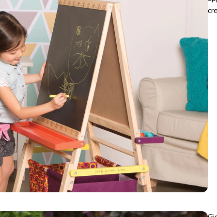
cr
Gi