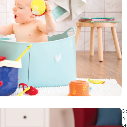
Gi
in
Le