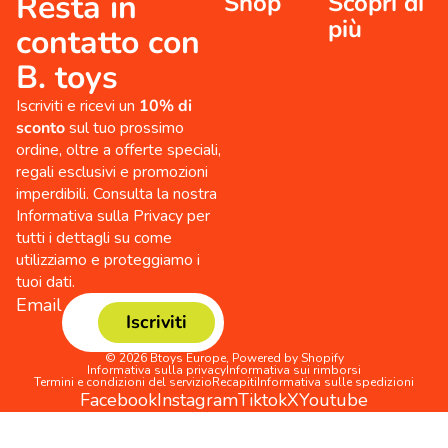
Resta in
Shop
Scopri di
più
contatto con
B. toys
Iscriviti e ricevi un
10% di
sconto
sul tuo prossimo
ordine, oltre a offerte speciali,
regali esclusivi e promozioni
imperdibili. Consulta la nostra
Informativa sulla Privacy per
tutti i dettagli su come
utilizziamo e proteggiamo i
tuoi dati.
Email
Iscriviti
© 2026
Btoys Europe
,
Powered by Shopify
Informativa sulla privacy
Informativa sui rimborsi
Termini e condizioni del servizio
Recapiti
Informativa sulle spedizioni
Facebook
Instagram
Tiktok
X
Youtube