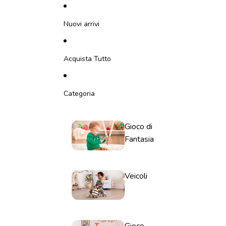
Vai direttamente al contenuto
Nuovi arrivi
Acquista Tutto
Categoria
Gioco di
Fantasia
Veicoli
Gioco