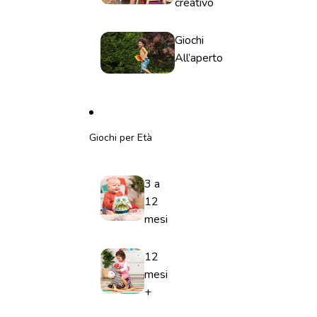
creativo
Giochi
All’aperto
Giochi per Età
3 a
12
mesi
12
mesi
+