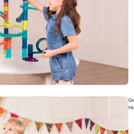
Gi
Mu