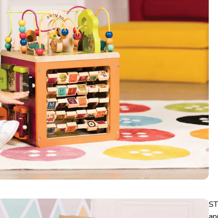
ST
ap