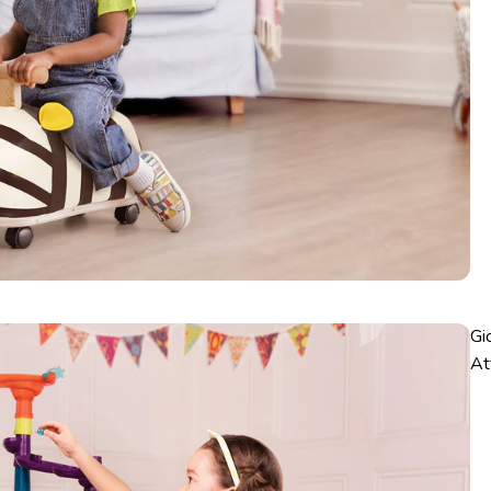
Gi
At