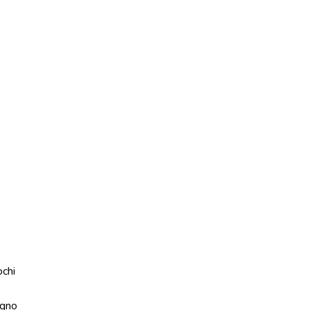
ochi
gno