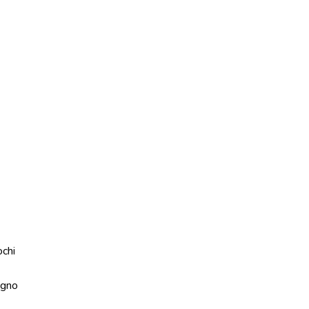
ochi
gno