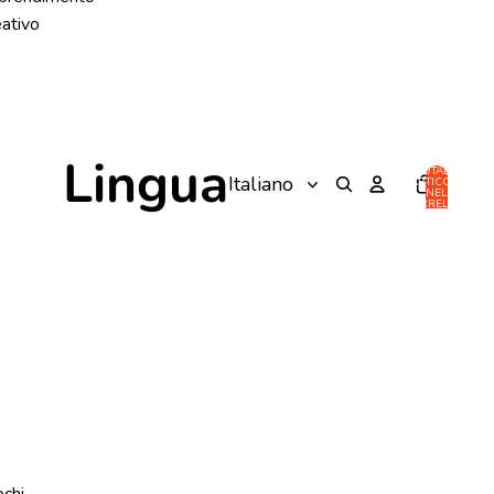
eativo
Lingua
TOTALE
ARTICOLI
NEL
CARRELLO:
0
ochi