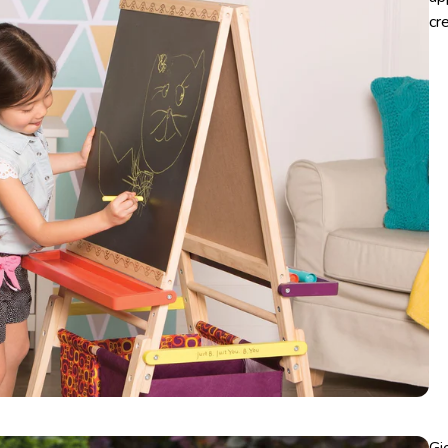
cr
Gi