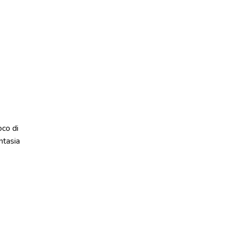
oco di
ntasia