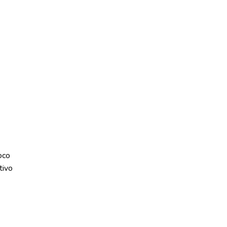
oco
tivo