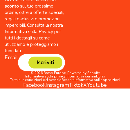
sconto
sul tuo prossimo
ordine, oltre a offerte speciali,
regali esclusivi e promozioni
imperdibili. Consulta la nostra
Informativa sulla Privacy per
tutti i dettagli su come
utilizziamo e proteggiamo i
tuoi dati.
Email
Iscriviti
© 2026
Btoys Europe
,
Powered by Shopify
Informativa sulla privacy
Informativa sui rimborsi
Termini e condizioni del servizio
Recapiti
Informativa sulle spedizioni
Facebook
Instagram
Tiktok
X
Youtube