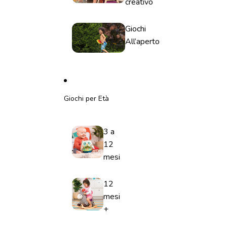
creativo
Giochi
All’aperto
Giochi per Età
3 a
12
mesi
12
mesi
+