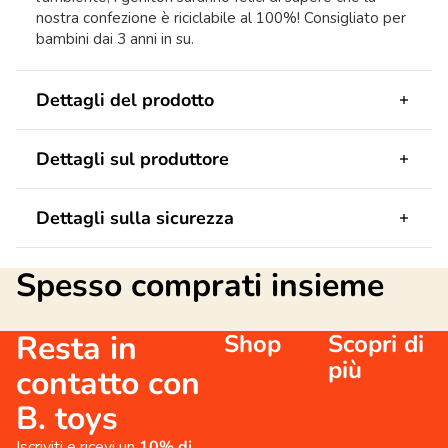
nostra confezione è riciclabile al 100%! Consigliato per
bambini dai 3 anni in su.
Dettagli del prodotto
Dettagli sul produttore
Dettagli sulla sicurezza
Spesso comprati insieme
Resta in
Shop
Scopri di
più
contatto con
B. toys
Iscriviti e ricevi un
10% di