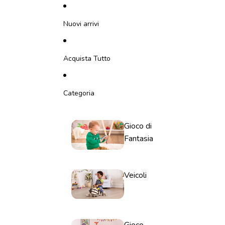
Vai direttamente al contenuto
Nuovi arrivi
Acquista Tutto
Categoria
Gioco di
Fantasia
Veicoli
Gioco