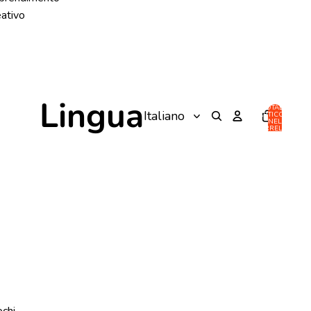
eativo
Lingua
TOTALE
ARTICOLI
NEL
CARRELLO:
0
ochi