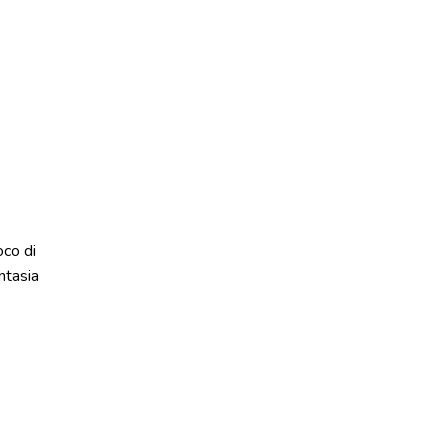
oco di
ntasia