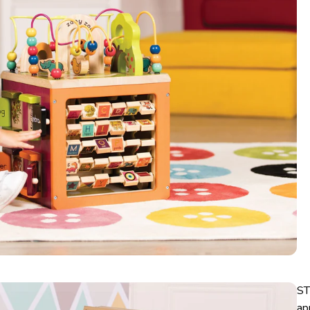
ST
ap