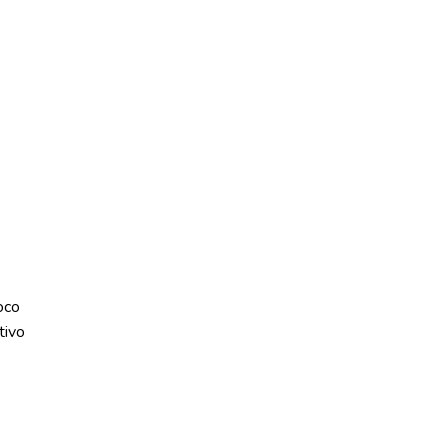
oco
tivo