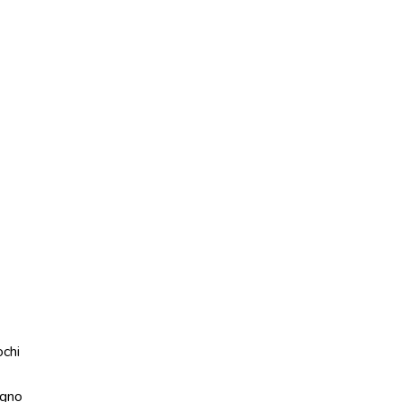
ochi
gno