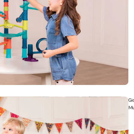
Gi
Mu