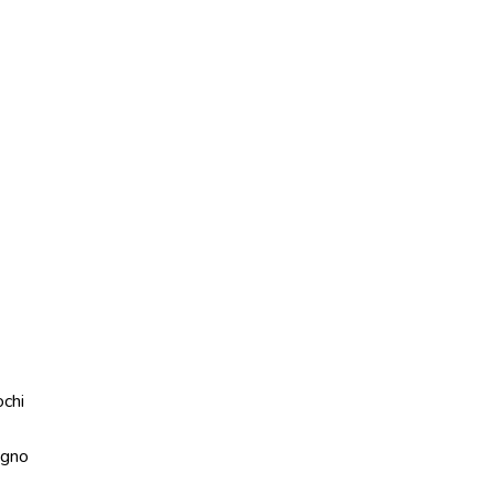
ochi
gno