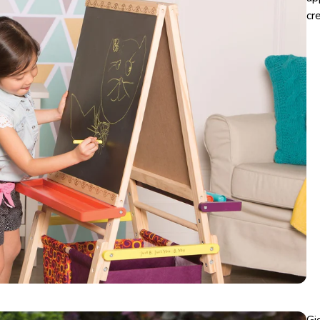
cr
Gi