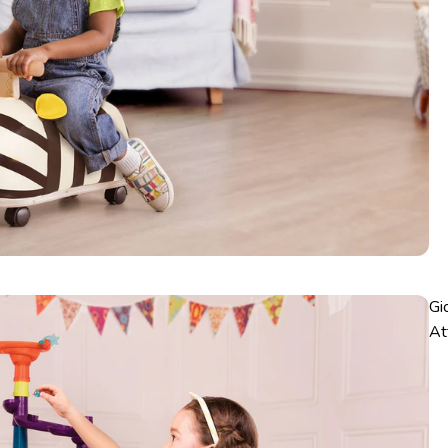
Gi
At