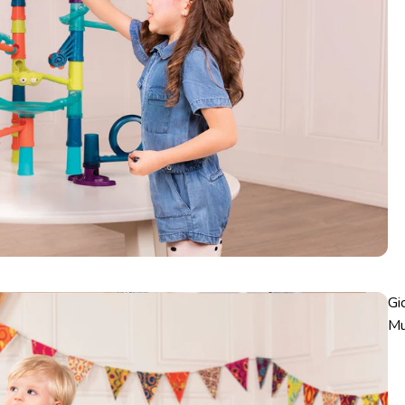
Gi
Mu