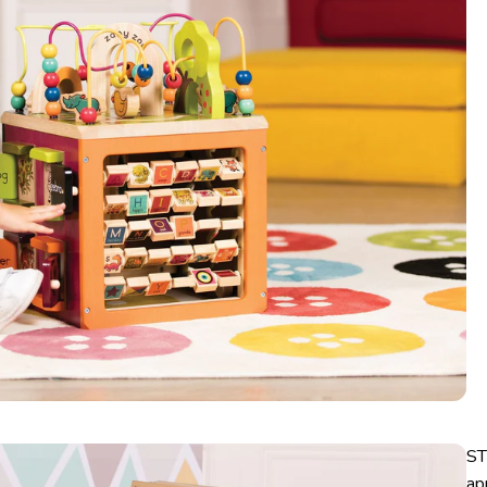
ST
ap