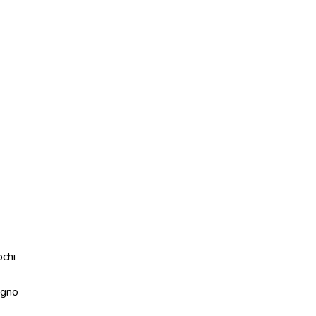
ochi
gno