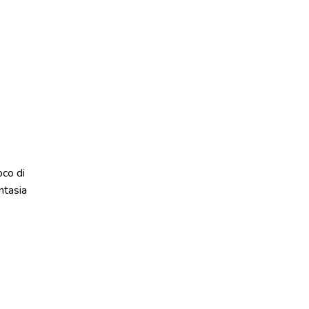
oco di
ntasia