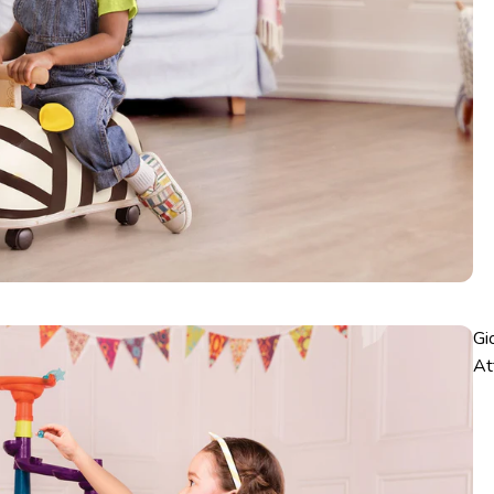
Gi
At