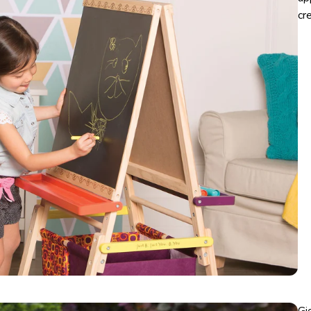
cr
Gi