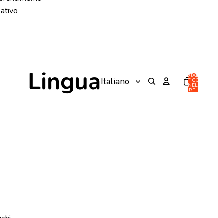
eativo
Lingua
TOTALE
ARTICOLI
NEL
CARRELLO:
0
ochi