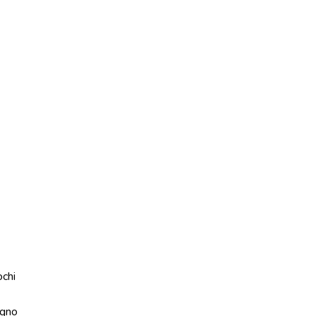
ochi
gno