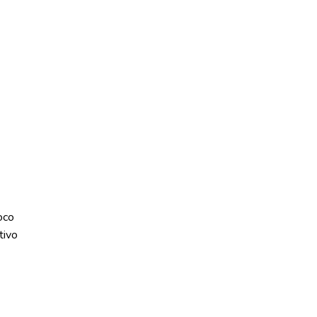
oco
tivo