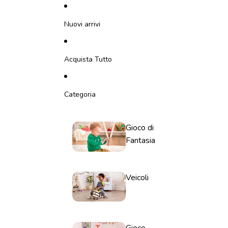
Vai direttamente al contenuto
Nuovi arrivi
Acquista Tutto
Categoria
Gioco di
Fantasia
Veicoli
Gioco