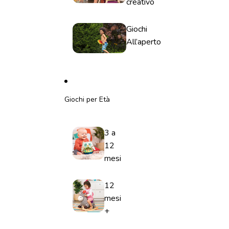
creativo
Giochi
All’aperto
Giochi per Età
3 a
12
mesi
12
mesi
+