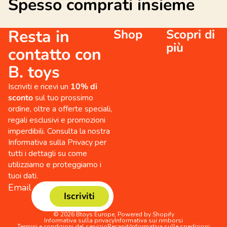
Spesso comprati insieme
Resta in
Shop
Scopri di
più
contatto con
B. toys
Iscriviti e ricevi un
10% di
sconto
sul tuo prossimo
ordine, oltre a offerte speciali,
regali esclusivi e promozioni
imperdibili. Consulta la nostra
Informativa sulla Privacy per
tutti i dettagli su come
utilizziamo e proteggiamo i
tuoi dati.
Email
Iscriviti
© 2026
Btoys Europe
,
Powered by Shopify
Informativa sulla privacy
Informativa sui rimborsi
Termini e condizioni del servizio
Recapiti
Informativa sulle spedizioni