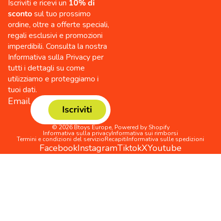
Iscriviti e ricevi un
10% di
sconto
sul tuo prossimo
ordine, oltre a offerte speciali,
regali esclusivi e promozioni
imperdibili. Consulta la nostra
Informativa sulla Privacy per
tutti i dettagli su come
utilizziamo e proteggiamo i
tuoi dati.
Email
Iscriviti
© 2026
Btoys Europe
,
Powered by Shopify
Informativa sulla privacy
Informativa sui rimborsi
Termini e condizioni del servizio
Recapiti
Informativa sulle spedizioni
Facebook
Instagram
Tiktok
X
Youtube