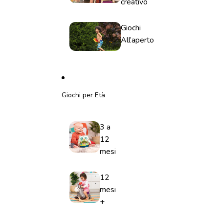
creativo
Giochi
All’aperto
Giochi per Età
3 a
12
mesi
12
mesi
+