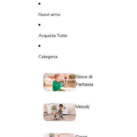
Vai direttamente al contenuto
Nuovi arrivi
Acquista Tutto
Categoria
Gioco di
Fantasia
Veicoli
Gioco