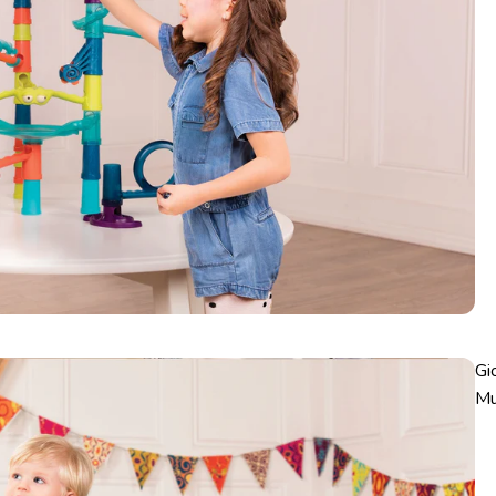
Gi
Mu