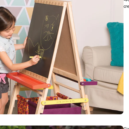
cr
Gi