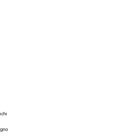
ochi
gno