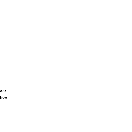
oco
tivo