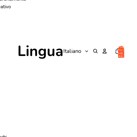
eativo
Lingua
TOTALE
ARTICOLI
NEL
CARRELLO:
0
ochi