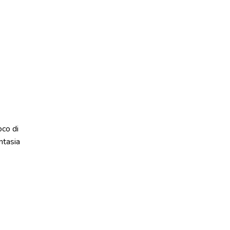
oco di
ntasia