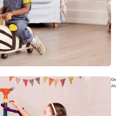
Gi
At