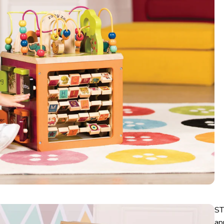
ST
ap