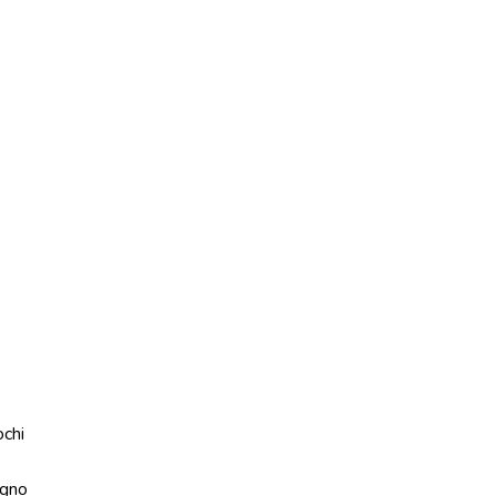
ochi
gno