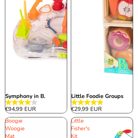
Symphony in B.
Little Foodie Groups
4.0
5.0
€94,99 EUR
€29,99 EUR
von
von
Boogie
Little
5
5
Woogie
Fisher's
Sternen.
Sternen.
Mat
Kit
21
14