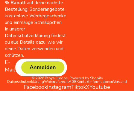
% Rabatt
auf deine nächste
Bestellung, Sonderangebote,
kostenlose Werbegeschenke
und einmalige Schnäppchen.
In unserer
Datenschutzerklärung findest
du alle Details dazu, wie wir
deine Daten verwenden und
schützen.
E-
Anmelden
Mail
© 2026
Btoys Europe
,
Powered by Shopify
Datenschutzerklärung
Widerrufsrecht
AGB
Kontaktinformationen
Versand
Facebook
Instagram
Tiktok
X
Youtube