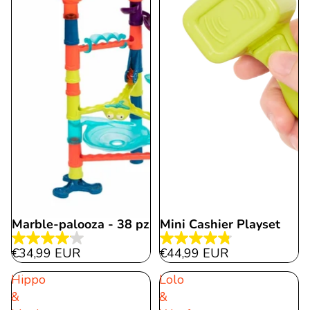
Marble-palooza - 38 pz
Mini Cashier Playset
4.1
4.8
€34,99 EUR
€44,99 EUR
von
von
Hippo
Lolo
5
5
&
&
Sternen.
Sternen.