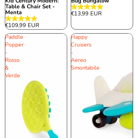
Kid Century Modern:
Bug Bungalow
Table & Chair Set -
4.9
Menta
€13,99 EUR
von
4.8
€109,99 EUR
5
von
Sternen.
Paddle
Happy
5
27
Popper
Cruisers
Sternen.
Bewertungen
-
-
43
Rosso
Aereo
Bewertungen
&
Smontabile
Verde