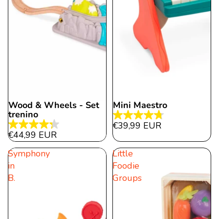
Wood & Wheels - Set
Mini Maestro
trenino
4.7
€39,99 EUR
4.3
von
€44,99 EUR
von
5
Symphony
Little
5
Sternen.
in
Foodie
Sternen.
113
B.
Groups
29
Bewertungen
Bewertungen