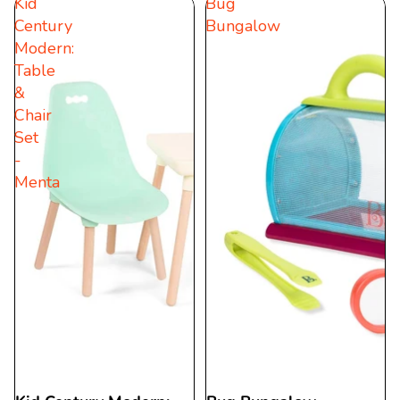
Kid
Bug
Century
Bungalow
Modern:
Table
&
Chair
Set
-
Menta