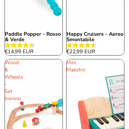
Paddle Popper - Rosso
Happy Cruisers - Aereo
& Verde
Smontabile
4.3
4.5
€14,99 EUR
€22,99 EUR
von
von
Wood
Mini
5
5
&
Maestro
Sternen.
Sternen.
Wheels
6
11
-
Bewertungen
Bewertungen
Set
trenino