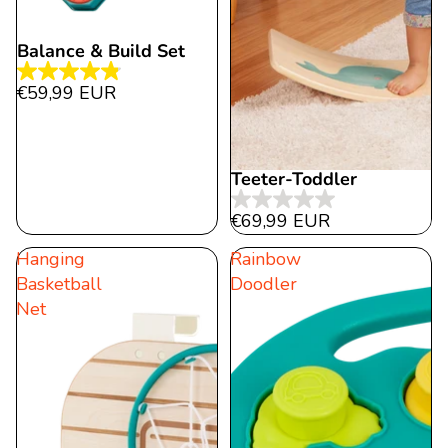
Balance & Build Set
4.8
€59,99 EUR
von
5
Sternen.
Teeter-Toddler
1456
Bewertungen
0.0
€69,99 EUR
von
Hanging
Rainbow
5
Basketball
Doodler
Sternen.
Net