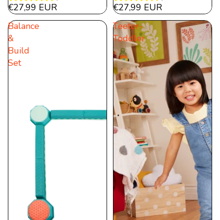
4.5
4.3
€27,99 EUR
€27,99 EUR
von
von
Balance
Teeter-
5
5
&
Toddler
Sternen.
Sternen.
Build
12
30
Set
Bewertungen
Bewertungen