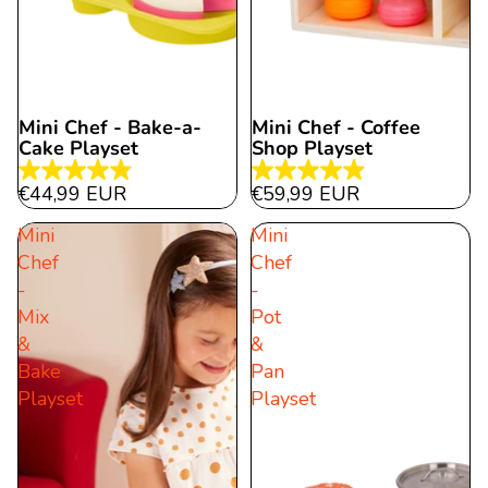
Mini Chef - Bake-a-
Mini Chef - Coffee
Cake Playset
Shop Playset
4.9
4.9
€44,99 EUR
€59,99 EUR
von
von
Mini
Mini
5
5
Chef
Chef
Sternen.
Sternen.
-
-
19
11
Mix
Pot
Bewertungen
Bewertungen
&
&
Bake
Pan
Playset
Playset