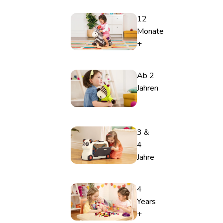
12
Monate
+
Ab 2
Jahren
3 &
4
Jahre
4
Years
+