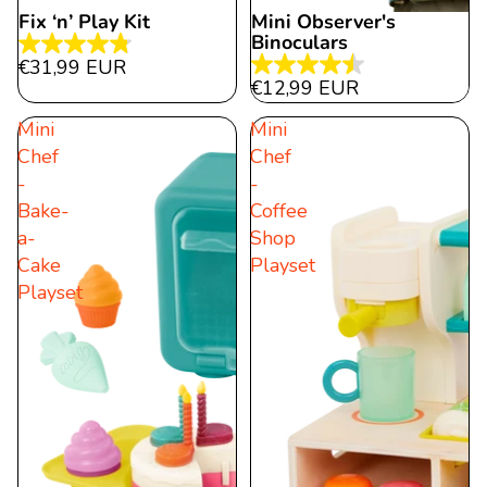
Fix ‘n’ Play Kit
Mini Observer's
Binoculars
4.8
€31,99 EUR
4.5
von
€12,99 EUR
von
5
Mini
Mini
5
Sternen.
Chef
Chef
Sternen.
15
-
-
22
Bewertungen
Bake-
Coffee
Bewertungen
a-
Shop
Cake
Playset
Playset