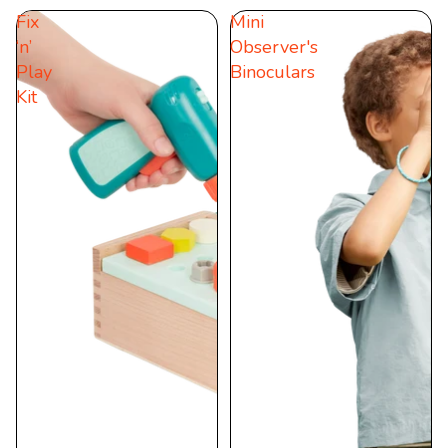
Fix
Mini
5
5
‘n’
Observer's
Sternen.
Sternen.
Play
Binoculars
21
5
Kit
Bewertungen
Bewertungen