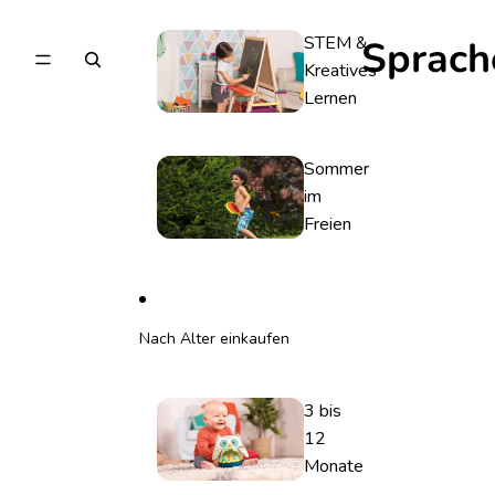
STEM &
Sprach
Kreatives
Lernen
Sommer
im
Freien
Nach Alter einkaufen
3 bis
12
Monate