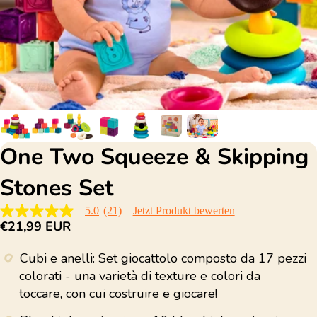
One Two Squeeze & Skipping
Stones Set
5.0
(21)
Jetzt Produkt bewerten
5.0
€21,99 EUR
von
5
Sternen,
Cubi e anelli: Set giocattolo composto da 17 pezzi
Durchschnittswert
der
colorati - una varietà di texture e colori da
Bewertung.
toccare, con cui costruire e giocare!
Read
21