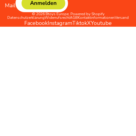
Anmelden
Mail
© 2026
Btoys Europe
,
Powered by Shopify
Datenschutzerklärung
Widerrufsrecht
AGB
Kontaktinformationen
Versand
Facebook
Instagram
Tiktok
X
Youtube