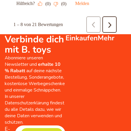
Verbinde dich
Einkaufen
Mehr
mit B. toys
Abonniere unseren
Newsletter und
erhalte 10
% Rabatt
auf deine nächste
Bestellung, Sonderangebote,
kostenlose Werbegeschenke
und einmalige Schnäppchen.
In unserer
Datenschutzerklärung findest
du alle Details dazu, wie wir
deine Daten verwenden und
schützen.
E-