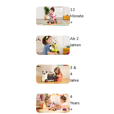
12
Monate
+
Ab 2
Jahren
3 &
4
Jahre
4
Years
+