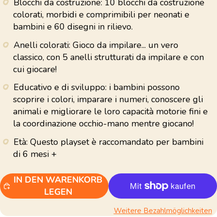
Reviews.
Blocchi da costruzione: 10 blocchi da costruzione
Link
colorati, morbidi e comprimibili per neonati e
auf
derselben
bambini e 60 disegni in rilievo.
Seite.
Anelli colorati: Gioco da impilare... un vero
classico, con 5 anelli strutturati da impilare e con
cui giocare!
Educativo e di sviluppo: i bambini possono
scoprire i colori, imparare i numeri, conoscere gli
animali e migliorare le loro capacità motorie fini e
la coordinazione occhio-mano mentre giocano!
Età: Questo playset è raccomandato per bambini
di 6 mesi +
IN DEN WARENKORB
LEGEN
Weitere Bezahlmöglichkeiten