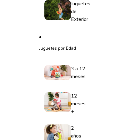
Juguetes
de
Exterior
Juguetes por Edad
3 a 12
meses
12
meses
+
2
años