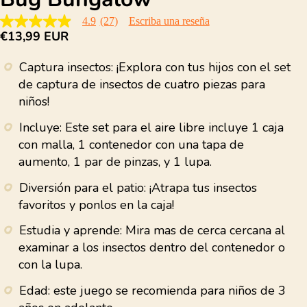
4.9
(27)
Escriba una reseña
4.9
€13,99 EUR
de
5
estrellas,
Captura insectos: ¡Explora con tus hijos con el set
valor
medio
de captura de insectos de cuatro piezas para
de
niños!
valoración.
Read
27
Incluye: Este set para el aire libre incluye 1 caja
Reviews.
con malla, 1 contenedor con una tapa de
Enlace
en
aumento, 1 par de pinzas, y 1 lupa.
la
misma
Diversión para el patio: ¡Atrapa tus insectos
página.
favoritos y ponlos en la caja!
Estudia y aprende: Mira mas de cerca cercana al
examinar a los insectos dentro del contenedor o
con la lupa.
Edad: este juego se recomienda para niños de 3