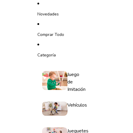
Ir directamente al contenido
Novedades
Comprar Todo
Categoría
Juego
de
Imitación
Vehículos
Jueguetes