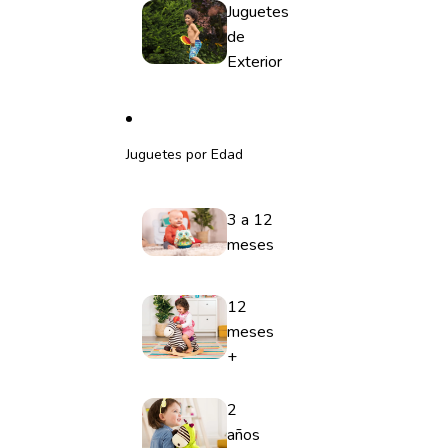
Juguetes
de
Exterior
Juguetes por Edad
3 a 12
meses
12
meses
+
2
años