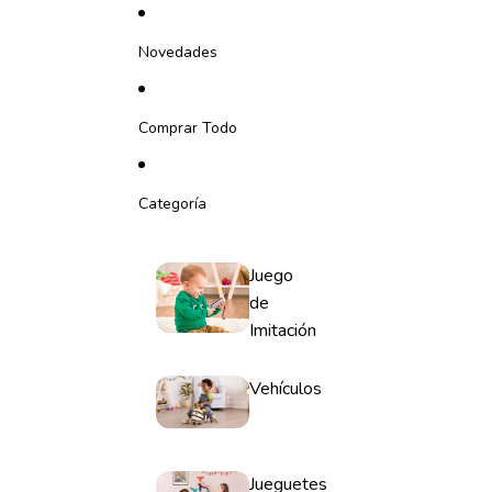
Ir directamente al contenido
Novedades
Comprar Todo
Categoría
Juego
de
Imitación
Vehículos
Jueguetes