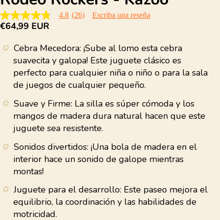
4.8
(26)
Escriba una reseña
4.8
€64,99 EUR
de
5
estrellas,
Cebra Mecedora: ¡Sube al lomo esta cebra
valor
medio
suavecita y galopa! Este juguete clásico es
de
perfecto para cualquier niña o niño o para la sala
valoración.
Read
de juegos de cualquier pequeño.
26
Reviews.
Suave y Firme: La silla es súper cómoda y los
Enlace
en
mangos de madera dura natural hacen que este
la
juguete sea resistente.
misma
página.
Sonidos divertidos: ¡Una bola de madera en el
interior hace un sonido de galope mientras
montas!
Juguete para el desarrollo: Este paseo mejora el
equilibrio, la coordinación y las habilidades de
motricidad.