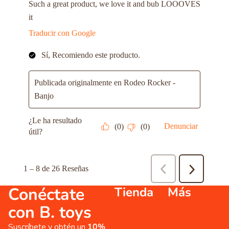
Conéctate
Tienda
Más
con B. toys
Suscríbete y obtén un
10%