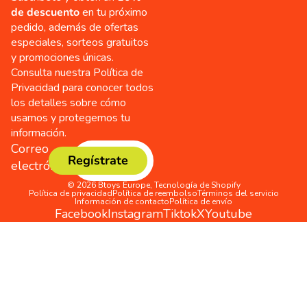
de descuento
en tu próximo
pedido, además de ofertas
especiales, sorteos gratuitos
y promociones únicas.
Consulta nuestra Política de
Privacidad para conocer todos
los detalles sobre cómo
usamos y protegemos tu
información.
Correo
Regístrate
electrónico
© 2026
Btoys Europe
,
Tecnología de Shopify
Política de privacidad
Política de reembolso
Términos del servicio
Información de contacto
Política de envío
Facebook
Instagram
Tiktok
X
Youtube