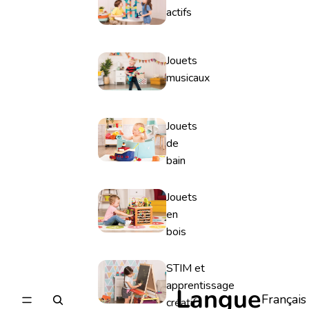
actifs
Jouets
musicaux
Jouets
de
bain
Jouets
en
bois
STIM et
apprentissage
Langue
créatif