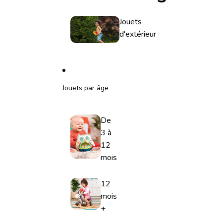
Jouets
d'extérieur
Jouets par âge
De
3 à
12
mois
12
mois
+