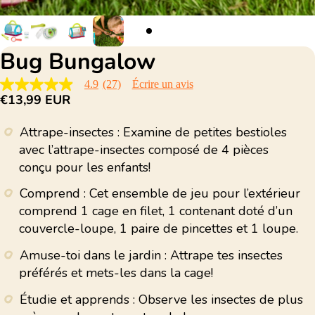
Bug Bungalow
4.9
(27)
Écrire un avis
4.9
€13,99 EUR
étoiles
sur
5,
Attrape-insectes : Examine de petites bestioles
valeur
de
avec l’attrape-insectes composé de 4 pièces
la
conçu pour les enfants!
note
moyenne.
Read
Comprend : Cet ensemble de jeu pour l’extérieur
27
comprend 1 cage en filet, 1 contenant doté d’un
Reviews.
Lien
couvercle-loupe, 1 paire de pincettes et 1 loupe.
sur
la
Amuse-toi dans le jardin : Attrape tes insectes
même
page.
préférés et mets-les dans la cage!
Étudie et apprends : Observe les insectes de plus