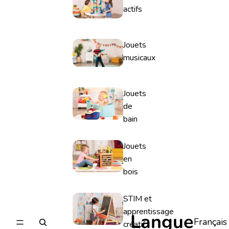
actifs
Jouets
musicaux
Jouets
de
bain
Jouets
en
bois
STIM et
apprentissage
Langue
créatif