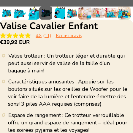
Valise Cavalier Enfant
4.8
(11)
Écrire un avis
4.8
€39,99 EUR
étoiles
sur
5,
Valise trotteur : Un trotteur léger et durable qui
valeur
de
peut aussi servir de valise de la taille d’un
la
bagage à main!
note
moyenne.
Read
Caractéristiques amusantes : Appuie sur les
11
boutons situés sur les oreilles de Woofer pour le
Reviews.
Lien
voir faire de la lumière et l’entendre émettre des
sur
sons! 3 piles AAA requises (comprises)
la
même
page.
Espace de rangement : Ce trotteur verrouillable
offre un grand espace de rangement – idéal pour
les soirées pyjama et les voyages!