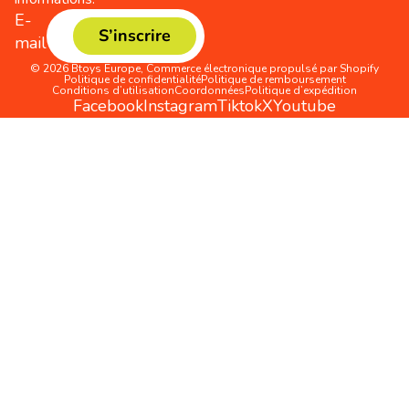
E-
S’inscrire
mail
© 2026
Btoys Europe
,
Commerce électronique propulsé par Shopify
Politique de confidentialité
Politique de remboursement
Conditions d’utilisation
Coordonnées
Politique d’expédition
Facebook
Instagram
Tiktok
X
Youtube