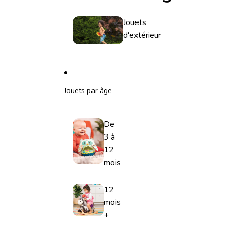
Jouets
d'extérieur
Jouets par âge
De
3 à
12
mois
12
mois
+