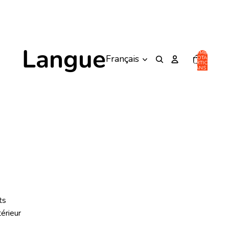
Langue
NOMBRE
TOTAL
D’ARTICLES
DANS LE
PANIER: 0
ts
térieur