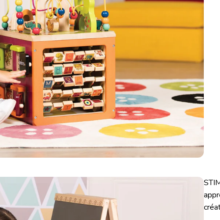
STIM
appr
créat