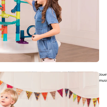
Joue
musi