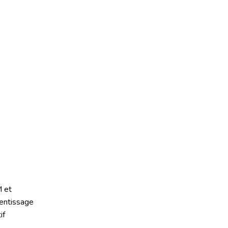
 et
entissage
if