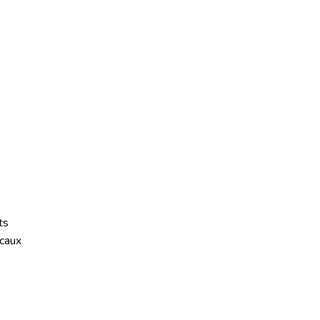
ts
caux