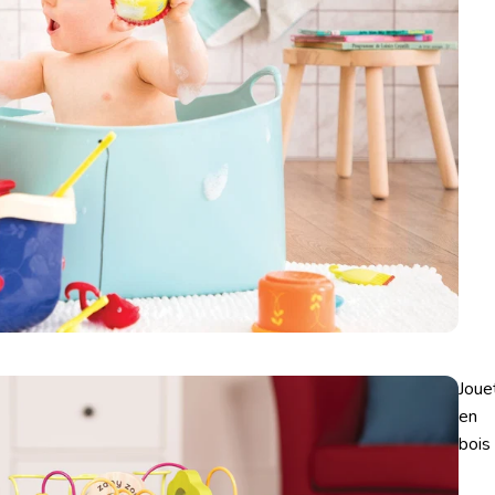
Joue
en
bois