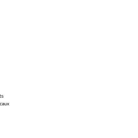
ts
caux