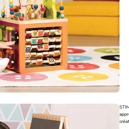
STIM
appr
créat