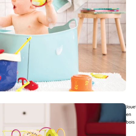
Joue
en
bois