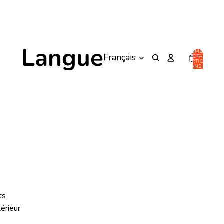
Langue
NOMBRE
TOTAL
D’ARTICLES
DANS LE
PANIER: 0
ts
térieur