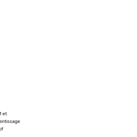
 et
entissage
if