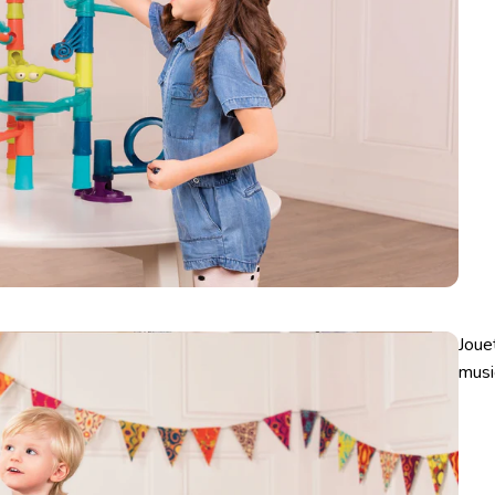
Joue
musi