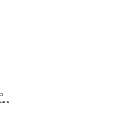
ts
caux