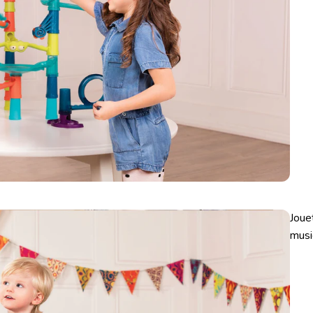
Joue
musi