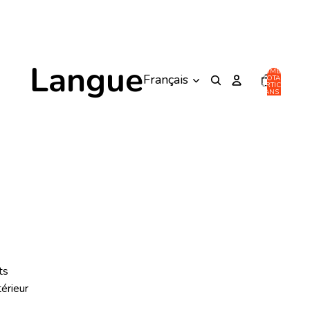
Langue
NOMBRE
TOTAL
D’ARTICLES
DANS LE
PANIER: 0
ts
térieur