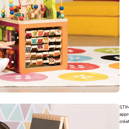
STIM
appr
créat