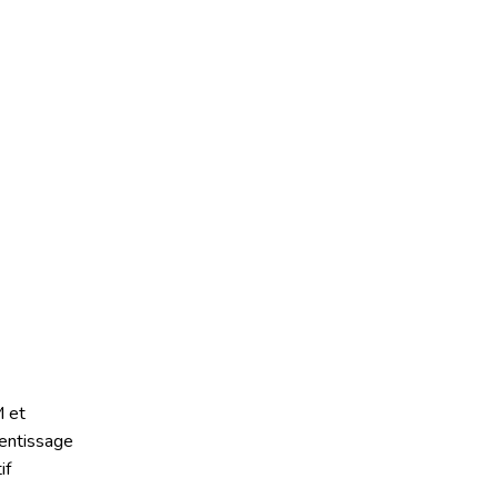
 et
entissage
if