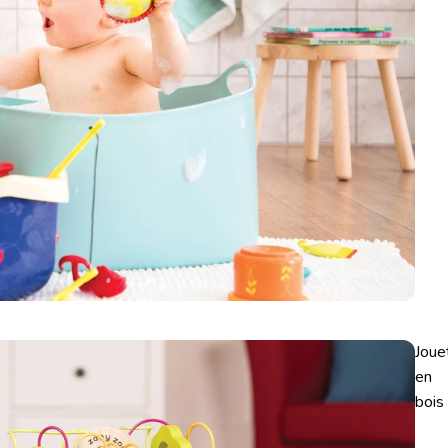
Joue
en
bois