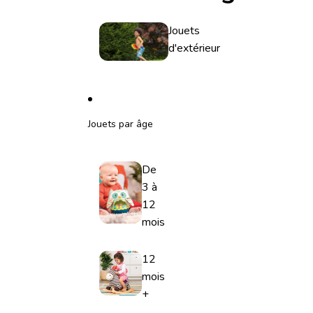
Jouets
d'extérieur
Jouets par âge
De
3 à
12
mois
12
mois
+