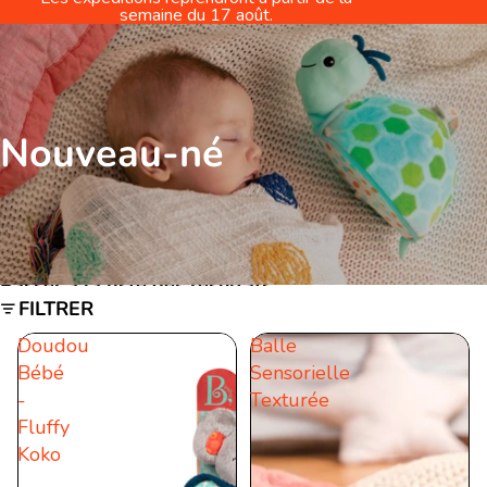
semaine du 17 août.
Nouveau-né
Passer à la liste des résultats
FILTRER
Doudou
Balle
Bébé
Sensorielle
-
Texturée
Fluffy
Koko