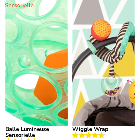
Sensorielle
15
1
évaluations
évaluation
Balle Lumineuse
Wiggle Wrap
Sensorielle
4.6