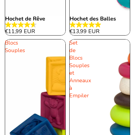
Hochet de Rêve
Hochet des Balles
4.6
5.0
€11,99 EUR
€13,99 EUR
étoile(s)
étoile(s)
Blocs
Set
sur
sur
Souples
de
5.
5.
Blocs
11
2
Souples
évaluations
évaluations
et
Anneaux
à
Empiler