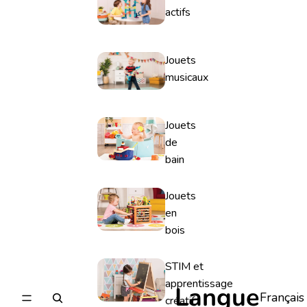
actifs
Jouets
musicaux
Jouets
de
bain
Jouets
en
bois
STIM et
apprentissage
Langue
créatif