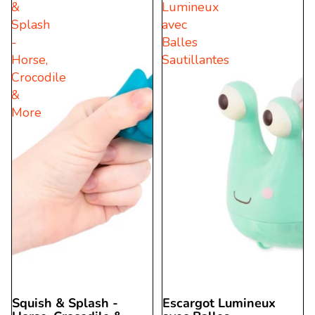
&
Lumineux
5.
11
Splash
avec
3
évaluations
-
Balles
évaluations
Horse,
Sautillantes
Crocodile
&
More
Squish & Splash -
Escargot Lumineux