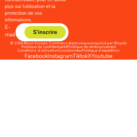
plus sur l’utilisation et la
protection de vos
informations.
E-
S’inscrire
mail
© 2026
Btoys Europe
,
Commerce électronique propulsé par Shopify
Politique de confidentialité
Politique de remboursement
Conditions d’utilisation
Coordonnées
Politique d’expédition
Facebook
Instagram
Tiktok
X
Youtube