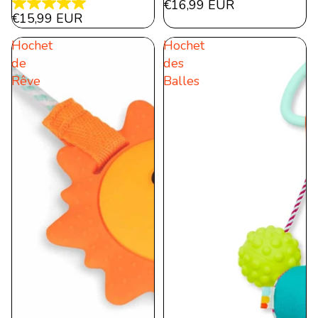
€16,99 EUR
5.0
étoile(s)
€15,99 EUR
étoile(s)
sur
Hochet
Hochet
sur
5.
de
des
5.
14
Rêve
Balles
2
évaluations
évaluations