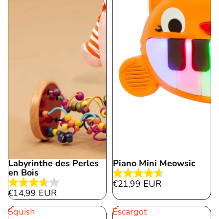
Labyrinthe des Perles
Piano Mini Meowsic
en Bois
4.6
€21,99 EUR
3.7
étoile(s)
€14,99 EUR
étoile(s)
sur
Squish
Escargot
sur
5.