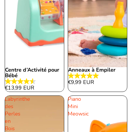
Centre d’Activité pour
Anneaux à Empiler
Bébé
5.0
€9,99 EUR
4.5
étoile(s)
€13,99 EUR
étoile(s)
sur
Labyrinthe
Piano
sur
5.
des
Mini
5.
2
Perles
Meowsic
11
évaluations
en
évaluations
Bois