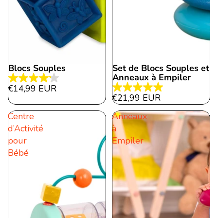
Blocs Souples
Set de Blocs Souples et
Épuisé
Anneaux à Empiler
4.2
€14,99 EUR
5.0
étoile(s)
€21,99 EUR
étoile(s)
sur
Centre
Anneaux
sur
5.
d’Activité
à
5.
15
pour
Empiler
21
évaluations
Bébé
évaluations