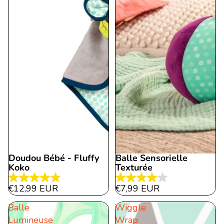
Doudou Bébé - Fluffy
Balle Sensorielle
Koko
Texturée
4.9
4.0
€12,99 EUR
€7,99 EUR
étoile(s)
étoile(s)
Balle
Wiggle
sur
sur
Lumineuse
Wrap
5.
5.