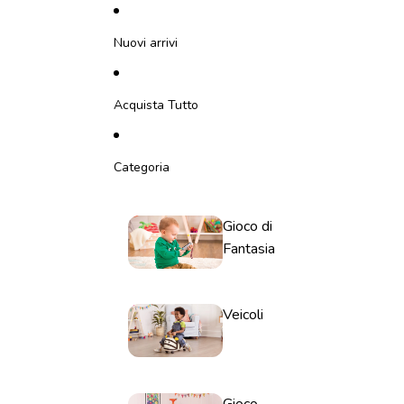
Vai direttamente al contenuto
Nuovi arrivi
Acquista Tutto
Categoria
Gioco di
Fantasia
Veicoli
Gioco