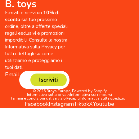
B. toys
Iscriviti e ricevi un
10% di
sconto
sul tuo prossimo
ordine, oltre a offerte speciali,
regali esclusivi e promozioni
imperdibili. Consulta la nostra
Informativa sulla Privacy per
tutti i dettagli su come
utilizziamo e proteggiamo i
tuoi dati.
Email
Iscriviti
© 2026
Btoys Europe
,
Powered by Shopify
Informativa sulla privacy
Informativa sui rimborsi
Termini e condizioni del servizio
Recapiti
Informativa sulle spedizioni
Facebook
Instagram
Tiktok
X
Youtube