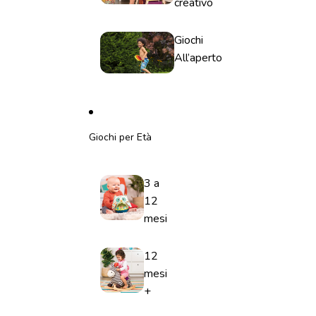
creativo
Giochi
All’aperto
Giochi per Età
3 a
12
mesi
12
mesi
+