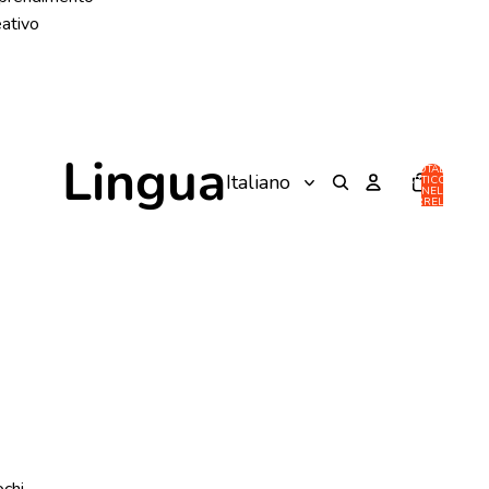
eativo
Lingua
TOTALE
ARTICOLI
NEL
CARRELLO:
0
ochi