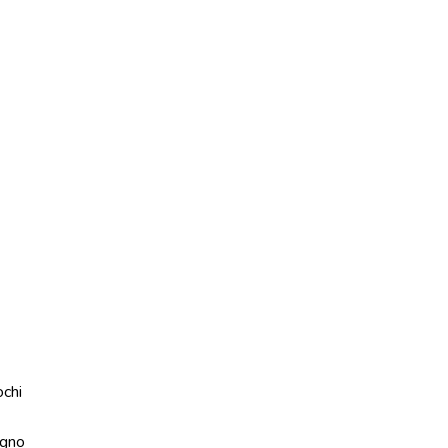
ochi
gno