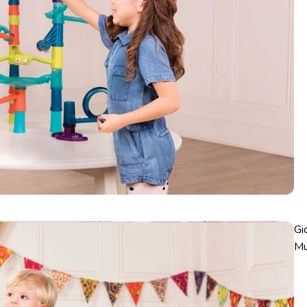
Gi
Mu