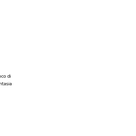
oco di
ntasia