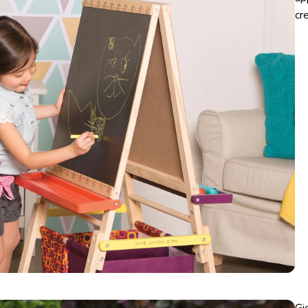
cr
Gi