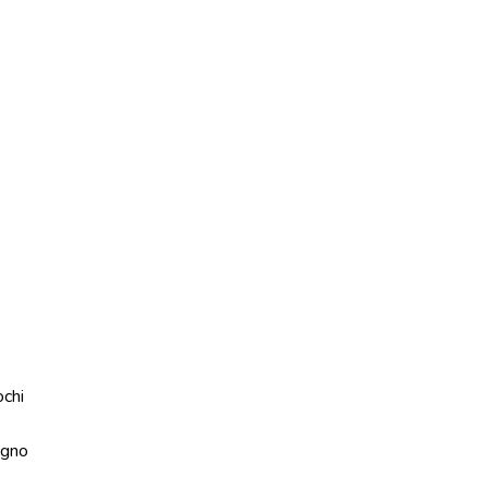
ochi
gno