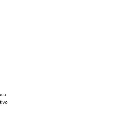
oco
tivo