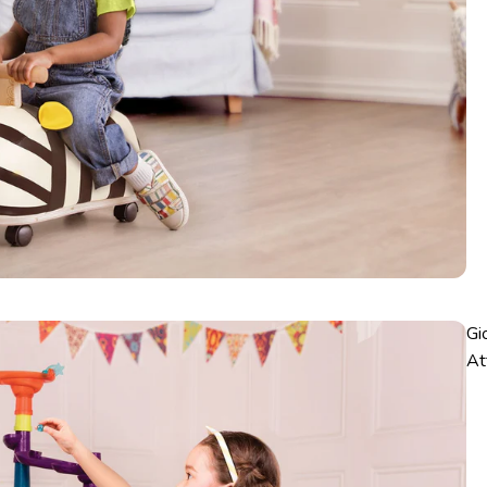
Gi
At