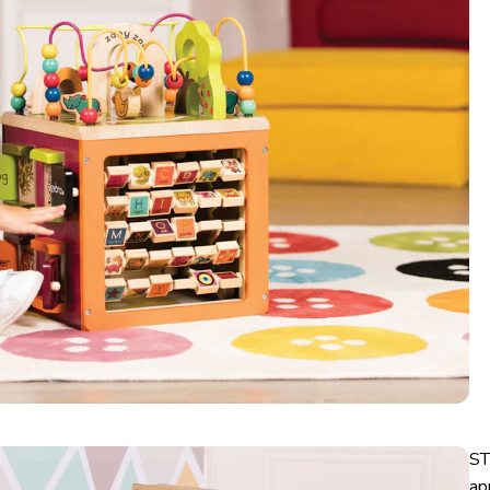
ST
ap