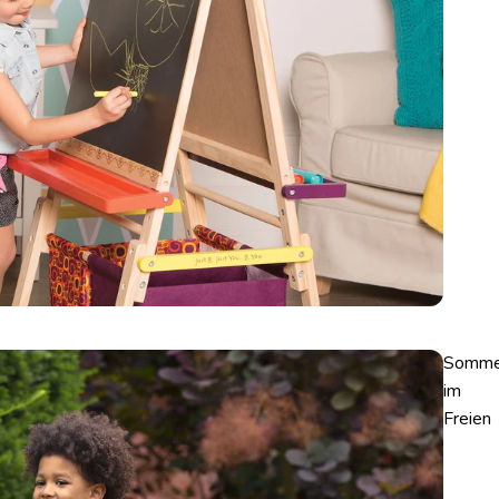
Somme
im
Freien