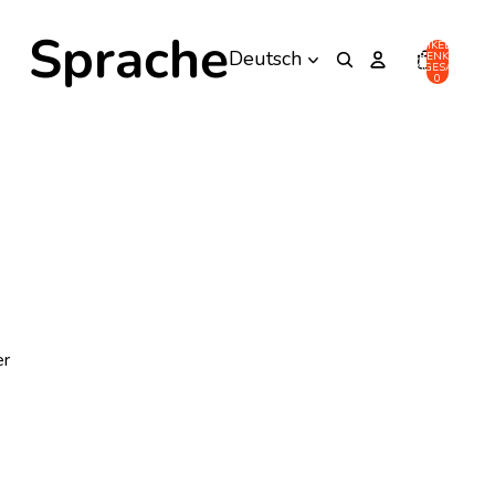
Sprache
ARTIKEL IM
WARENKORB
INSGESAMT:
0
r