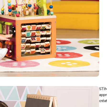
STIM
appr
créat