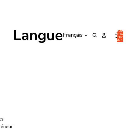
Langue
NOMBRE
TOTAL
D’ARTICLES
DANS LE
PANIER: 0
ts
térieur