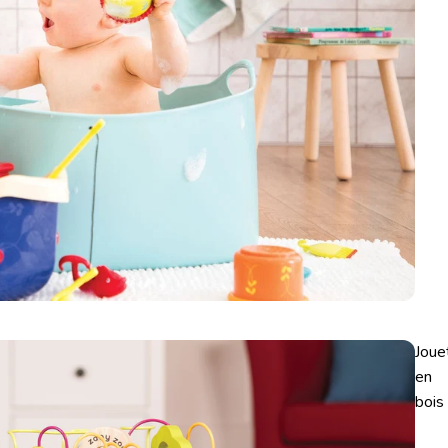
Joue
en
bois