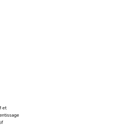
 et
entissage
if