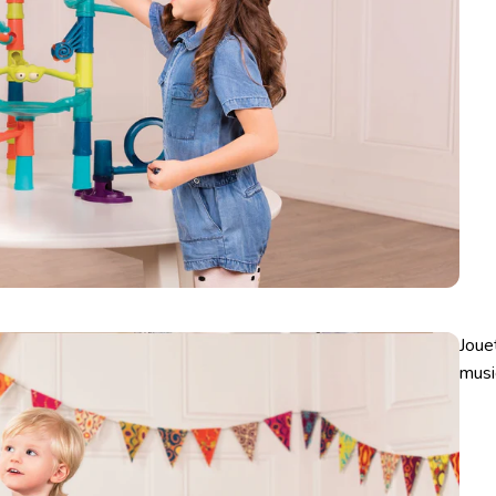
Joue
musi