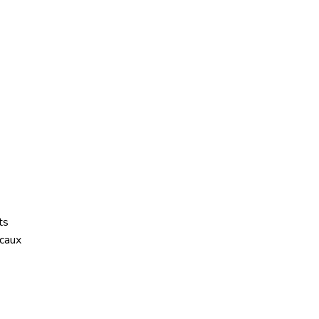
ts
caux