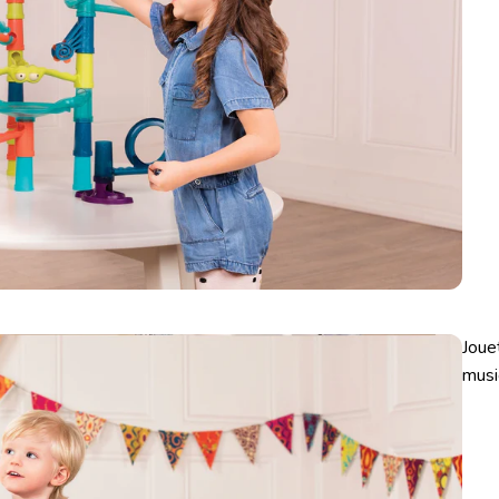
Joue
musi