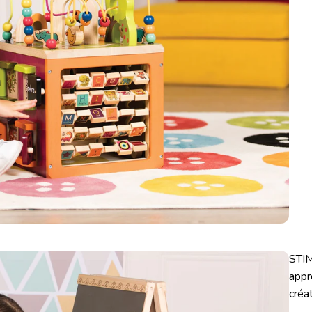
STIM
appr
créat