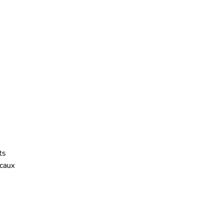
ts
caux