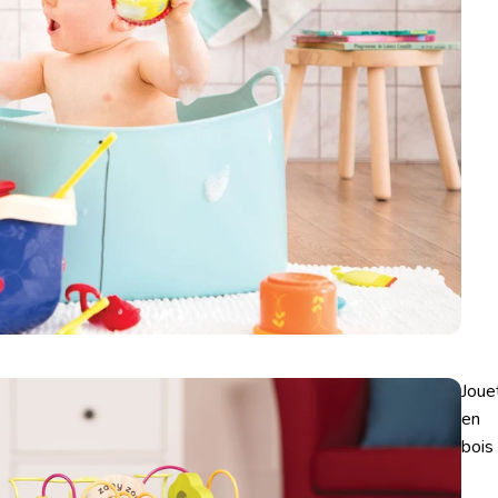
Joue
en
bois