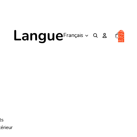
Langue
NOMBRE
TOTAL
D’ARTICLES
DANS LE
PANIER: 0
ts
térieur