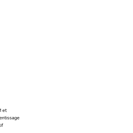
 et
entissage
if