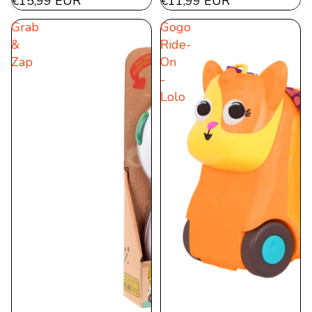
€15,99 EUR
€11,99 EUR
Grab
Gogo
&
Ride-
Zap
On
-
Lolo