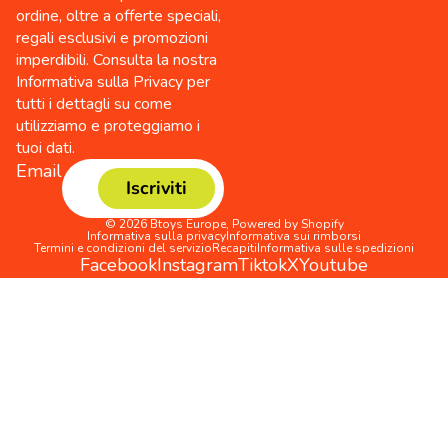
ordine, oltre a offerte speciali,
regali esclusivi e promozioni
imperdibili. Consulta la nostra
Informativa sulla Privacy per
tutti i dettagli su come
utilizziamo e proteggiamo i
tuoi dati.
Email
Iscriviti
© 2026
Btoys Europe
,
Powered by Shopify
Informativa sulla privacy
Informativa sui rimborsi
Termini e condizioni del servizio
Recapiti
Informativa sulle spedizioni
Facebook
Instagram
Tiktok
X
Youtube