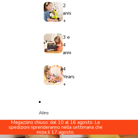
2
anni
+
3 e
4
anni
4
Years
+
Altro
Magazzino chiuso: dal 10 al 16 agosto. Le
spedizioni riprenderanno nella settimana che
inizia il 17 agosto.