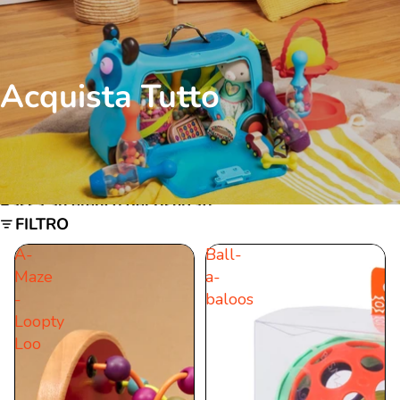
Acquista Tutto
Passa all'elenco dei risultati
FILTRO
A-
Ball-
Maze
a-
-
baloos
Loopty
Loo