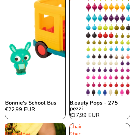
Bonnie's School Bus
B.eauty Pops - 275
pezzi
€22,99 EUR
€17,99 EUR
Bug
Chair
Bungalow
Stair