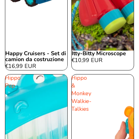
Happy Cruisers - Set di
Itty-Bitty Microscope
camion da costruzione
€10,99 EUR
€16,99 EUR
Hippo
Hippo
Pop
&
Monkey
Walkie-
Talkies