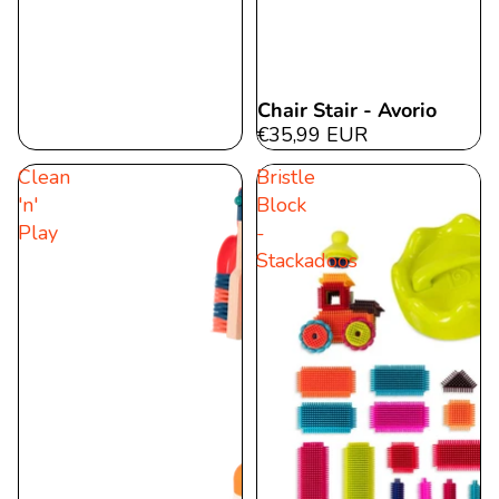
Chair Stair - Avorio
€35,99 EUR
Clean
Bristle
'n'
Block
Play
-
Stackadoos