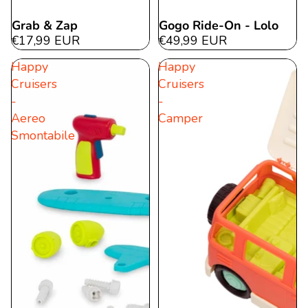
Grab & Zap
Gogo Ride-On - Lolo
€17,99 EUR
€49,99 EUR
Happy
Happy
Cruisers
Cruisers
-
-
Aereo
Camper
Smontabile