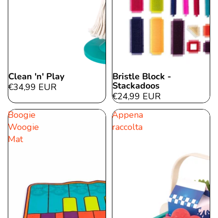
Clean 'n' Play
Bristle Block -
Stackadoos
€34,99 EUR
€24,99 EUR
Boogie
Appena
Woogie
raccolta
Mat