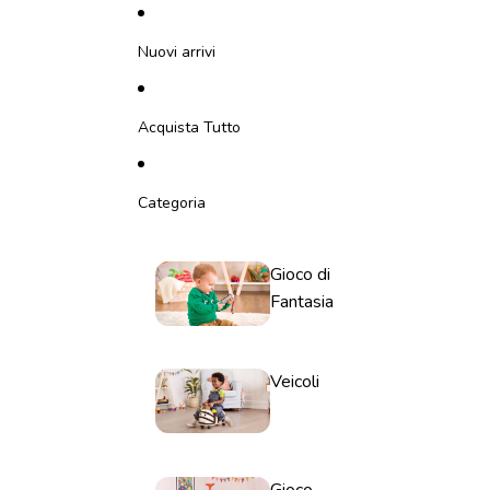
Vai direttamente al contenuto
Nuovi arrivi
Acquista Tutto
Categoria
Gioco di
Fantasia
Veicoli
Gioco