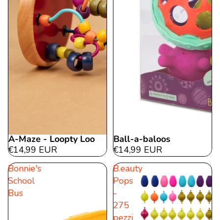
A-Maze - Loopty Loo
Ball-a-baloos
€14,99 EUR
€14,99 EUR
Bonnie's
B.eauty
School
Pops
Bus
-
275
pezzi