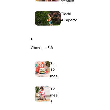
creativo
Giochi
All’aperto
Giochi per Età
3 a
12
mesi
12
mesi
+