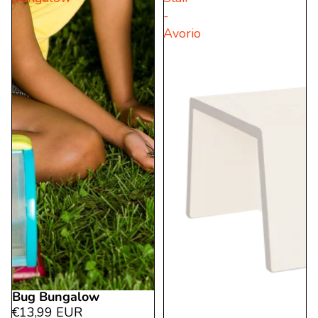
-
Avorio
Bug Bungalow
€13,99 EUR