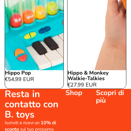
Hippo Pop
Hippo & Monkey
Walkie-Talkies
€54,99 EUR
€27,99 EUR
Resta in
Shop
Scopri di
più
contatto con
B. toys
Iscriviti e ricevi un
10% di
sconto
sul tuo prossimo