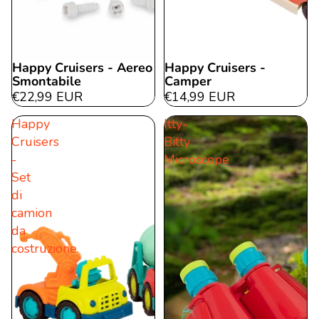
Happy Cruisers - Aereo
Happy Cruisers -
Smontabile
Camper
€22,99 EUR
€14,99 EUR
Happy
Itty-
Cruisers
Bitty
-
Microscope
Set
di
camion
da
costruzione