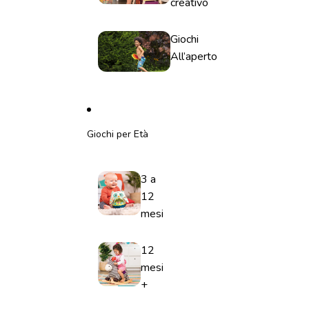
creativo
Giochi
All’aperto
Giochi per Età
3 a
12
mesi
12
mesi
+