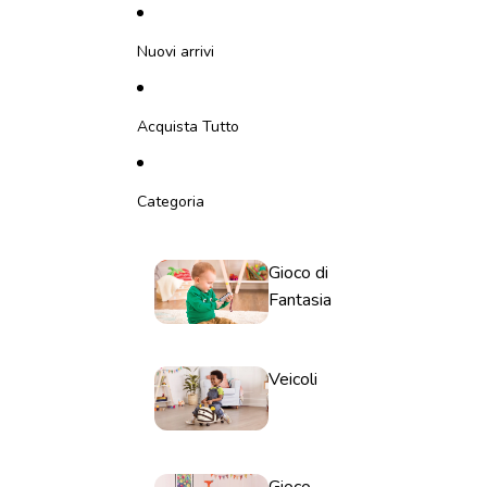
Vai direttamente al contenuto
Nuovi arrivi
Acquista Tutto
Categoria
Gioco di
Fantasia
Veicoli
Gioco