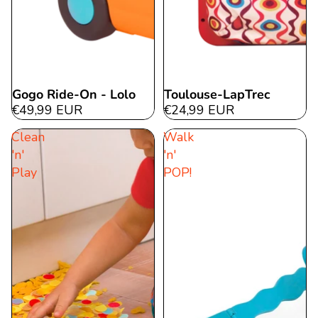
Gogo Ride-On - Lolo
Toulouse-LapTrec
€49,99 EUR
€24,99 EUR
Clean
Walk
'n'
'n'
Play
POP!