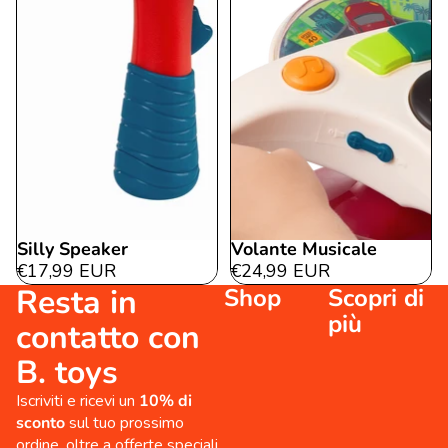
Silly Speaker
Volante Musicale
€17,99 EUR
€24,99 EUR
Resta in
Shop
Scopri di
più
contatto con
B. toys
Iscriviti e ricevi un
10% di
sconto
sul tuo prossimo
ordine, oltre a offerte speciali,