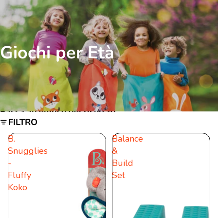
Giochi per Età
Passa all'elenco dei risultati
FILTRO
B.
Balance
Snugglies
&
-
Build
Fluffy
Set
Koko