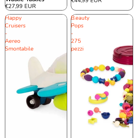
€44,99 EUR
€27,99 EUR
Happy
B.eauty
Cruisers
Pops
-
-
Aereo
275
Smontabile
pezzi