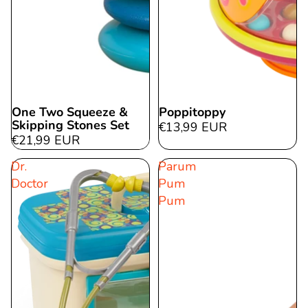
One Two Squeeze &
Poppitoppy
Skipping Stones Set
€13,99 EUR
€21,99 EUR
Dr.
Parum
Doctor
Pum
Pum