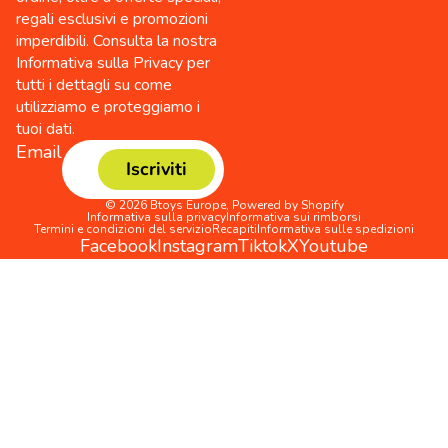
regali esclusivi e promozioni
imperdibili. Consulta la nostra
Informativa sulla Privacy per
tutti i dettagli su come
utilizziamo e proteggiamo i
tuoi dati.
Email
Iscriviti
© 2026
Btoys Europe
,
Powered by Shopify
Informativa sulla privacy
Informativa sui rimborsi
Termini e condizioni del servizio
Recapiti
Informativa sulle spedizioni
Facebook
Instagram
Tiktok
X
Youtube