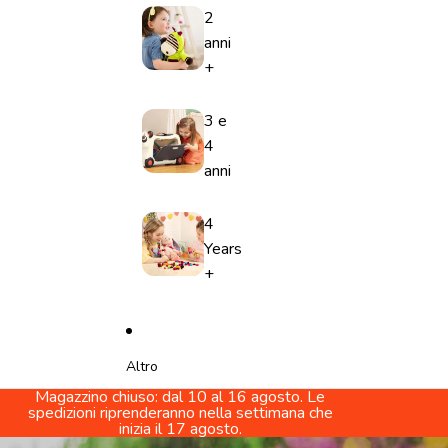
2
anni
+
3 e
4
anni
4
Years
+
Altro
Magazzino chiuso: dal 10 al 16 agosto. Le
spedizioni riprenderanno nella settimana che
inizia il 17 agosto.