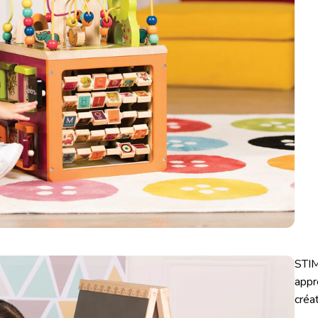
STIM
appr
créat