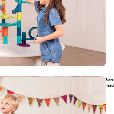
Joue
musi