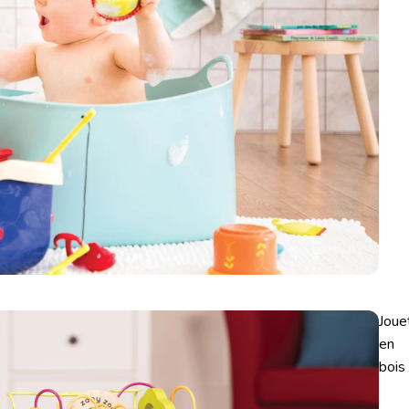
Joue
en
bois