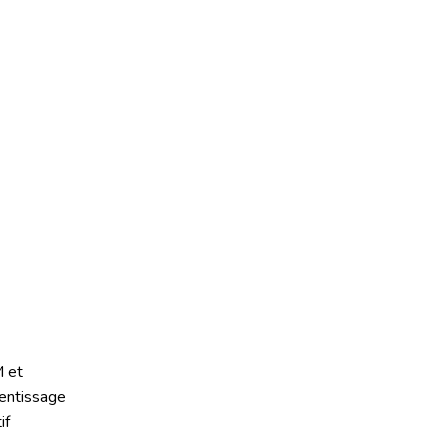
 et
entissage
if