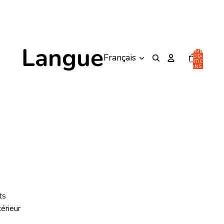
Langue
NOMBRE
TOTAL
D’ARTICLES
DANS LE
PANIER: 0
ts
térieur