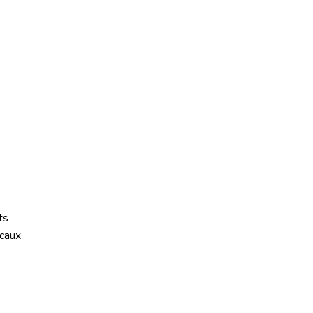
ts
caux