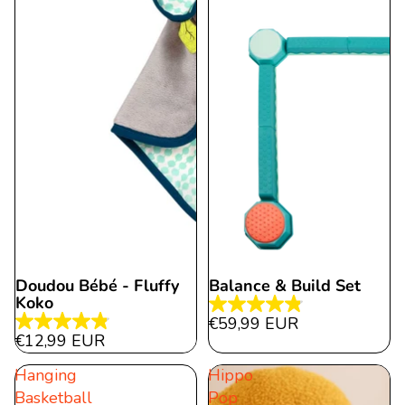
Doudou Bébé - Fluffy
Balance & Build Set
Koko
4.8
€59,99 EUR
4.9
étoile(s)
€12,99 EUR
étoile(s)
sur
Hanging
Hippo
sur
5.
Basketball
Pop
5.
1457