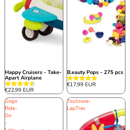
Happy Cruisers - Take-
B.eauty Pops - 275 pcs
Apart Airplane
5.0
€17,99 EUR
4.5
étoile(s)
€22,99 EUR
étoile(s)
sur
Gogo
Toulouse-
sur
5.
Ride-
LapTrec
5.
2
On
11
évaluations
-
évaluations
Lolo