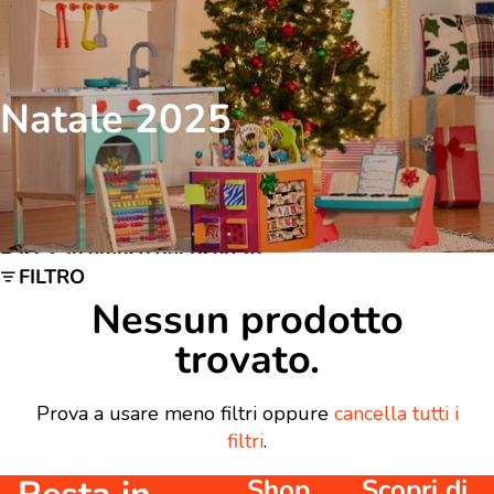
Natale 2025
Passa all'elenco dei risultati
FILTRO
Nessun prodotto
trovato.
Prova a usare meno filtri oppure
cancella tutti i
filtri
.
Shop
Scopri di