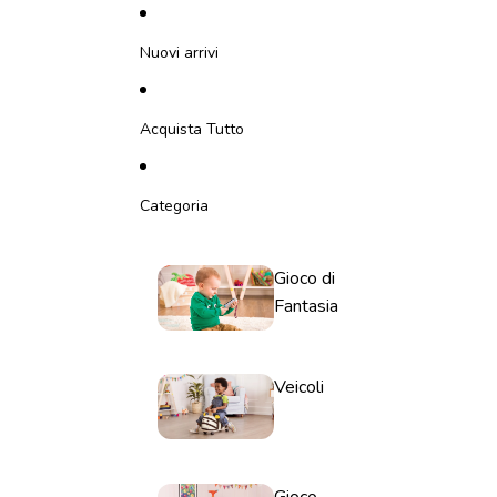
Vai direttamente al contenuto
Nuovi arrivi
Acquista Tutto
Categoria
Gioco di
Fantasia
Veicoli
Gioco