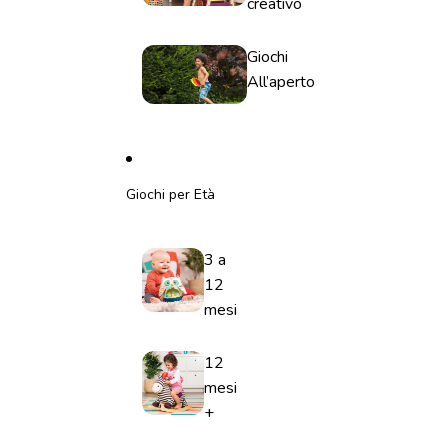
creativo
Giochi
All’aperto
Giochi per Età
3 a
12
mesi
12
mesi
+