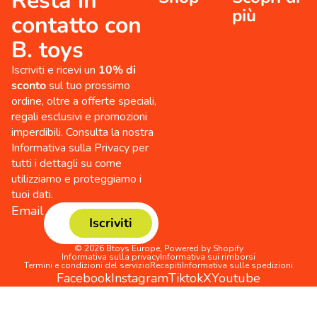
Resta in
più
contatto con
B. toys
Iscriviti e ricevi un
10% di
sconto
sul tuo prossimo
ordine, oltre a offerte speciali,
regali esclusivi e promozioni
imperdibili. Consulta la nostra
Informativa sulla Privacy per
tutti i dettagli su come
utilizziamo e proteggiamo i
tuoi dati.
Email
Iscriviti
© 2026
Btoys Europe
,
Powered by Shopify
Informativa sulla privacy
Informativa sui rimborsi
Termini e condizioni del servizio
Recapiti
Informativa sulle spedizioni
Facebook
Instagram
Tiktok
X
Youtube